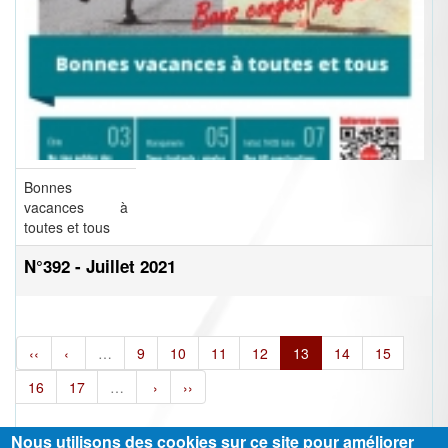
Bonnes
vacances à
toutes et tous
N°392 - Juillet 2021
‹‹
‹
…
9
10
11
12
13
14
15
16
17
…
›
››
Nous utilisons des cookies sur ce site pour améliorer