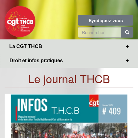
Toggle
Aller
navigation
au
contenu
Syndiquez-vous
principal
Formulaire
de
R
La CGT THCB
recherche
Droit et infos pratiques
Le journal THCB