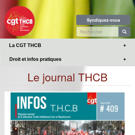
Toggle
Aller
navigation
au
contenu
Syndiquez-vous
principal
Formulaire
de
R
La CGT THCB
recherche
Droit et infos pratiques
Le journal THCB