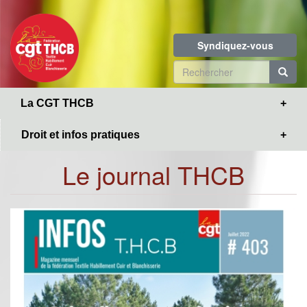
Toggle
Aller
navigation
au
contenu
Syndiquez-vous
principal
Formulaire
de
R
La CGT THCB
recherche
Droit et infos pratiques
Le journal THCB