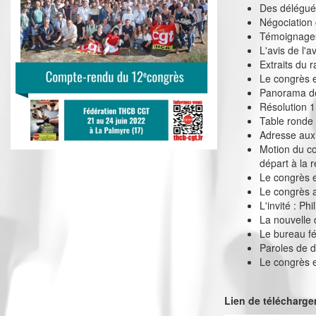
Des délégués 
Négociation 
Témoignage
L'avis de l'a
Extraits du r
Le congrès 
Panorama de
Résolution 1
Table ronde
Adresse aux
Motion du co
départ à la re
Le congrès e
Le congrès a
L'invité : Ph
La nouvelle 
Le bureau f
Paroles de 
Le congrès 
Lien de télécharg