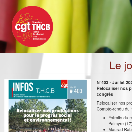
Toggle
Aller
navigation
au
contenu
principal
Le j
N°403 - Juillet 2
Relocaliser nos 
congrès
Relocaliser nos pr
Compte-rendu du 1
Extraits du 
Palmyre (17
Maurad Rabh