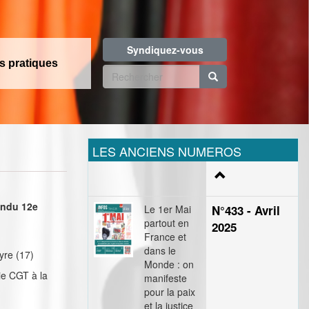
Syndiquez-vous
os pratiques
Formulaire
de
Rechercher
recherche
LES ANCIENS NUMEROS
endu 12e
Le 1er Mai
N°433 - Avril
partout en
2025
France et
dans le
yre (17)
Monde : on
ie CGT à la
manifeste
pour la paix
et la justice