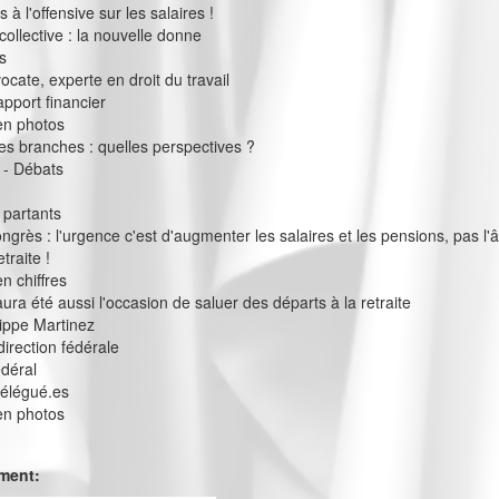
à l'offensive sur les salaires !
collective : la nouvelle donne
s
vocate, experte en droit du travail
apport financier
en photos
s branches : quelles perspectives ?
 - Débats
 partants
ngrès : l'urgence c'est d'augmenter les salaires et les pensions, pas l'
traite !
n chiffres
ura été aussi l'occasion de saluer des départs à la retraite
ilippe Martinez
direction fédérale
édéral
délégué.es
en photos
ement: