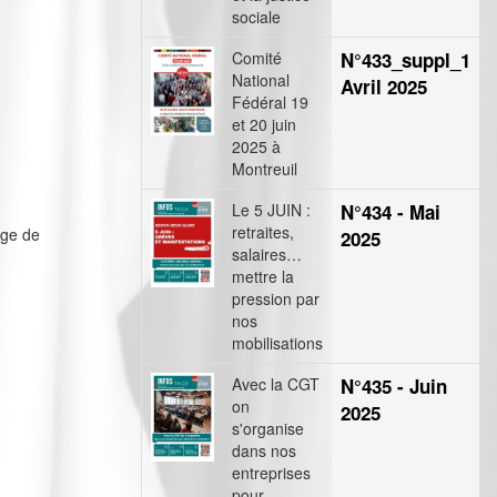
sociale
Comité
N°433_suppl_1
National
Avril 2025
Fédéral 19
et 20 juin
2025 à
Montreuil
Le 5 JUIN :
N°434 - Mai
retraites,
âge de
2025
salaires…
mettre la
pression par
nos
mobilisations
Avec la CGT
N°435 - Juin
on
2025
s'organise
dans nos
entreprises
pour