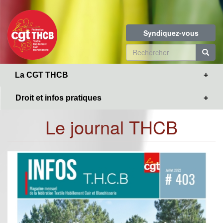
Toggle
Aller
navigation
au
contenu
Syndiquez-vous
principal
Formulaire
de
R
La CGT THCB
recherche
Droit et infos pratiques
Le journal THCB