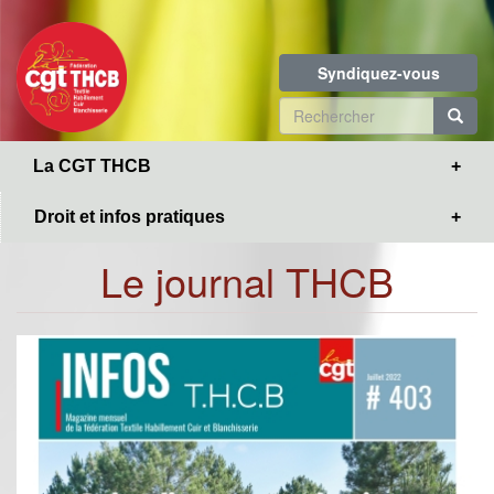
Toggle
Aller
navigation
au
contenu
Syndiquez-vous
principal
Formulaire
de
R
La CGT THCB
recherche
Droit et infos pratiques
Le journal THCB