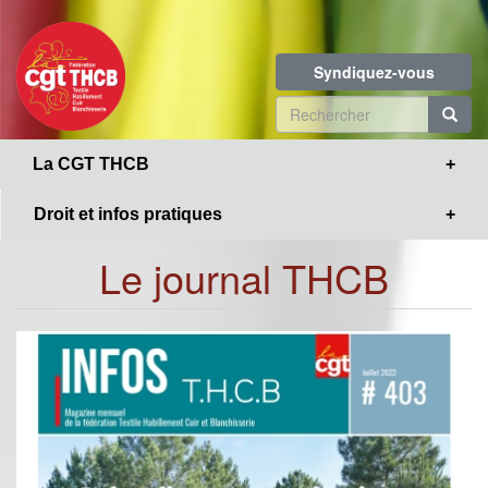
Toggle
Aller
navigation
au
contenu
Syndiquez-vous
principal
Formulaire
de
R
La CGT THCB
recherche
Droit et infos pratiques
Le journal THCB