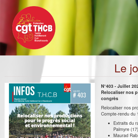
Toggle
Aller
navigation
au
contenu
principal
Le j
N°403 - Juillet 2
Relocaliser nos 
congrès
Relocaliser nos pr
Compte-rendu du 1
Extraits du 
Palmyre (17
Maurad Rabh