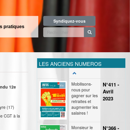
Syndiquez-vous
os pratiques
Formulaire
de
Rechercher
recherche
LES ANCIENS NUMEROS
Mobilisons-
N°411 -
endu 12e
nous pour
Avril
gagner sur les
2023
retraites et
yre (17)
augmenter les
salaires !
ie CGT à la
Monsieur le
N°366 -