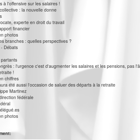
à l'offensive sur les salaires !
collective : la nouvelle donne
s
vocate, experte en droit du travail
apport financier
en photos
s branches : quelles perspectives ?
 - Débats
 partants
ngrès : l'urgence c'est d'augmenter les salaires et les pensions, pas l'
traite !
n chiffres
ura été aussi l'occasion de saluer des départs à la retraite
ilippe Martinez
direction fédérale
édéral
délégué.es
en photos
ement: