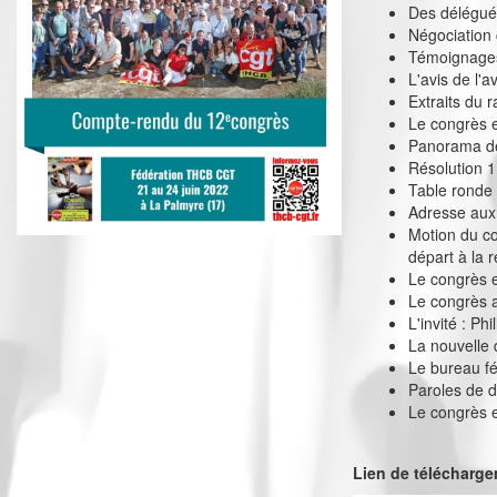
Des délégués 
Négociation 
Témoignage
L'avis de l'a
Extraits du r
Le congrès 
Panorama de
Résolution 1
Table ronde
Adresse aux
Motion du co
départ à la re
Le congrès e
Le congrès a
L'invité : Ph
La nouvelle 
Le bureau f
Paroles de 
Le congrès 
Lien de télécharg