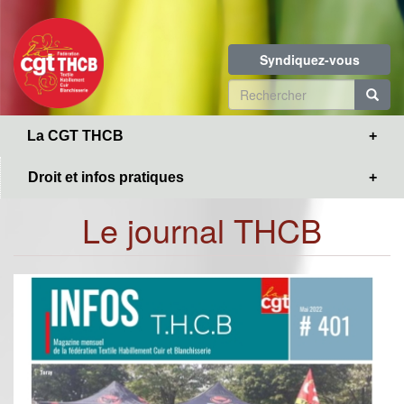
Toggle
Aller
navigation
au
contenu
Syndiquez-vous
principal
Formulaire
de
R
La CGT THCB
recherche
Droit et infos pratiques
Le journal THCB