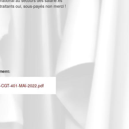
ernational au secours des salarié.es
raitants oui, sous-payés non merci !
ement:
CGT-401-MAI-2022.pdf