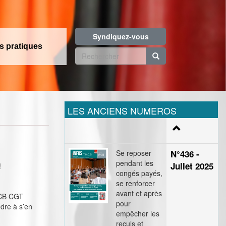
Syndiquez-vous
os pratiques
Formulaire
de
Rechercher
recherche
LES ANCIENS NUMEROS
Se reposer
N°436 -
pendant les
Jullet 2025
!
congés payés,
se renforcer
avant et après
HCB CGT
pour
dre à s’en
empêcher les
reculs et