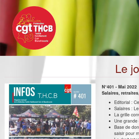
Toggle
Aller
navigation
au
contenu
principal
Le j
N°401 - Mai 2022
Salaires, retraite
Editorial : C
Salaires : L
La grille co
Une grande 
Base de don
saisir pour 