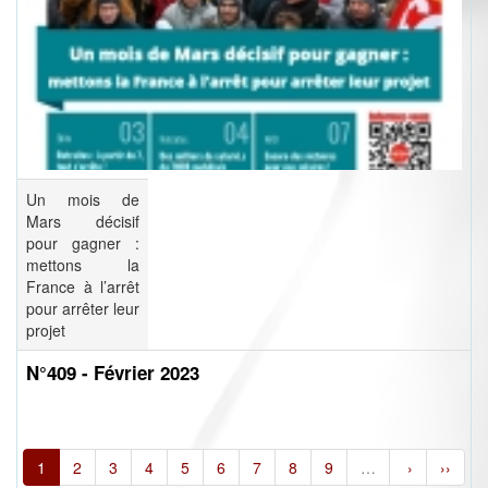
Un mois de
Mars décisif
pour gagner :
mettons la
France à l’arrêt
pour arrêter leur
projet
N°409 - Février 2023
1
2
3
4
5
6
7
8
9
…
›
››