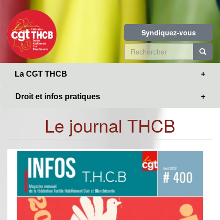
Toggle
Aller
navigation
au
contenu
Syndiquez-vous
principal
Formulaire
de
R
La CGT THCB
recherche
Droit et infos pratiques
Le journal THCB