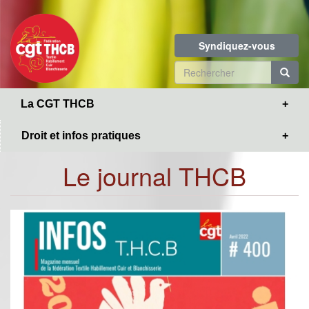
Toggle
Aller
navigation
au
contenu
Syndiquez-vous
principal
Formulaire
de
R
La CGT THCB
recherche
Droit et infos pratiques
Le journal THCB