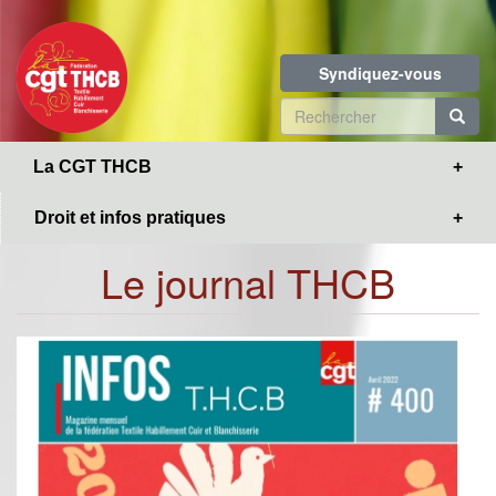
Toggle
Aller
navigation
au
contenu
Syndiquez-vous
principal
Formulaire
de
R
La CGT THCB
recherche
Droit et infos pratiques
Le journal THCB