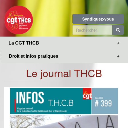
Toggle
Aller
navigation
au
contenu
Syndiquez-vous
principal
Formulaire
de
R
La CGT THCB
recherche
Droit et infos pratiques
Le journal THCB