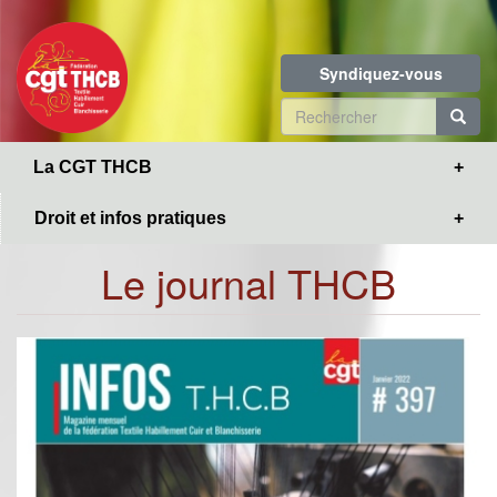
Toggle
Aller
navigation
au
contenu
Syndiquez-vous
principal
Formulaire
de
R
La CGT THCB
recherche
Droit et infos pratiques
Le journal THCB