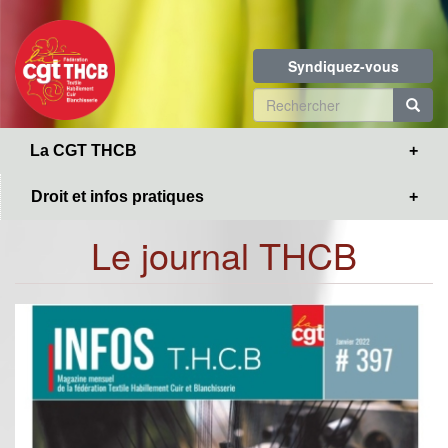
Toggle
Aller
navigation
au
contenu
Syndiquez-vous
principal
Formulaire
de
R
La CGT THCB
recherche
Droit et infos pratiques
Le journal THCB