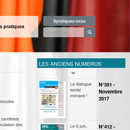
Syndiquez-vous
os pratiques
Formulaire
de
Rechercher
recherche
LES ANCIENS NUMEROS
Le dialogue
N°351 -
social
Novembre
menacé !
2017
otocoles
s candidats
nnulation des
Le 6 juin,
N°412 -