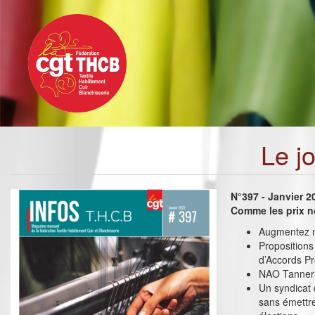
Toggle
Aller
navigation
au
contenu
principal
Le j
N°397 - Janvier 2
Comme les prix n
Augmentez no
Propositions
d’Accords P
NAO Tannerie
Un syndicat 
sans émettre