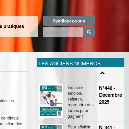
Syndiquez-vous
os pratiques
Formulaire
de
Rechercher
recherche
LES ANCIENS NUMEROS
Industrie,
N°440 -
emplois,
Décembre
salaires,
otocoles
2025
reprendre des
forces pour
gagner !
s candidats
nnulation des
Pour affaiblir
N°441 -