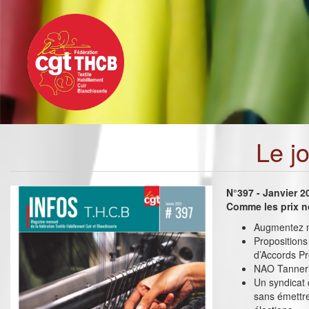
Toggle
Aller
navigation
au
contenu
principal
Le j
N°397 - Janvier 2
Comme les prix n
Augmentez no
Propositions
d’Accords P
NAO Tannerie
Un syndicat 
sans émettre