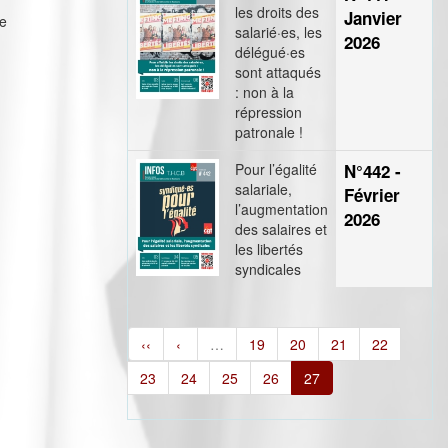
les droits des
Janvier
ie
salarié·es, les
2026
délégué·es
sont attaqués
: non à la
répression
patronale !
Pour l’égalité
N°442 -
salariale,
Février
l’augmentation
2026
des salaires et
les libertés
syndicales
‹‹
‹
…
19
20
21
22
23
24
25
26
27