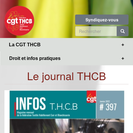
Toggle
Aller
navigation
au
contenu
Syndiquez-vous
principal
Formulaire
de
R
La CGT THCB
recherche
Droit et infos pratiques
Le journal THCB