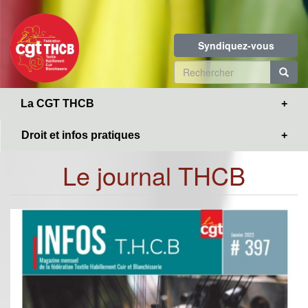
Toggle
Aller
navigation
au
contenu
Syndiquez-vous
principal
Formulaire
de
R
La CGT THCB
recherche
Droit et infos pratiques
Le journal THCB