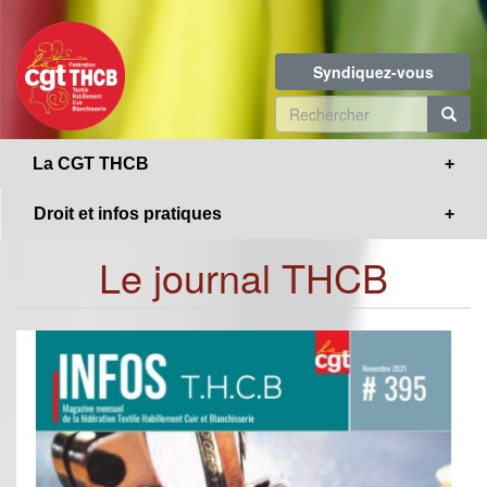
Toggle
Aller
navigation
au
contenu
Syndiquez-vous
principal
Formulaire
de
R
La CGT THCB
recherche
Droit et infos pratiques
Le journal THCB