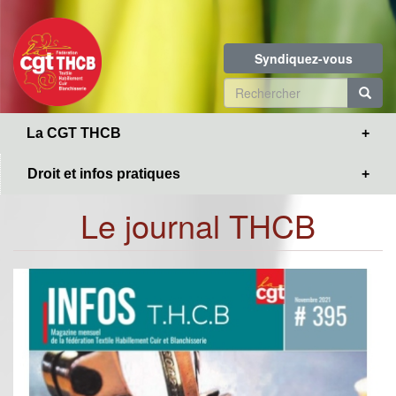
Toggle
Aller
navigation
au
contenu
Syndiquez-vous
principal
Formulaire
de
R
La CGT THCB
recherche
Droit et infos pratiques
Le journal THCB