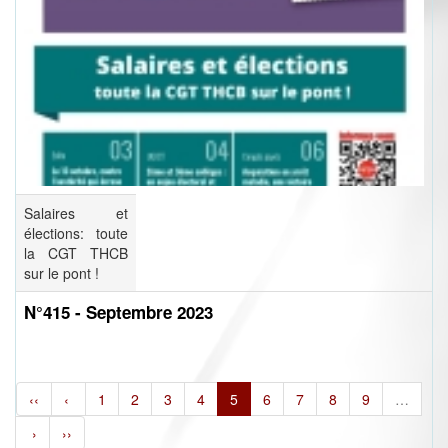
Salaires et
élections: toute
la CGT THCB
sur le pont !
N°415 - Septembre 2023
‹‹
‹
1
2
3
4
5
6
7
8
9
…
›
››