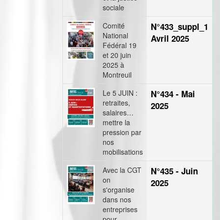
sociale
Comité
N°433_suppl_1
National
Avril 2025
Fédéral 19
et 20 juin
2025 à
Montreuil
Le 5 JUIN :
N°434 - Mai
retraites,
2025
salaires…
mettre la
pression par
nos
mobilisations
Avec la CGT
N°435 - Juin
on
2025
s'organise
dans nos
entreprises
pour