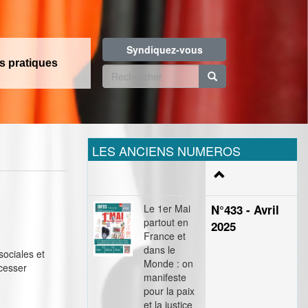
Syndiquez-vous
os pratiques
Formulaire
de
Rechercher
recherche
LES ANCIENS NUMEROS
Le 1er Mai
N°433 - Avril
partout en
2025
France et
dans le
sociales et
Monde : on
 cesser
manifeste
pour la paix
et la justice