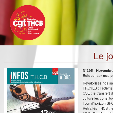
Toggle
Aller
navigation
au
contenu
principal
Le j
N°395 - Novembr
Relocaliser nos p
Revalorisez nos sal
TROYES : l’activité
CSE : le transfert 
culturelles constit
Tour d’horizon S
Retraités THCB : l