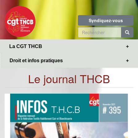
Toggle
Aller
navigation
au
contenu
Syndiquez-vous
principal
Formulaire
de
R
La CGT THCB
recherche
Droit et infos pratiques
Le journal THCB