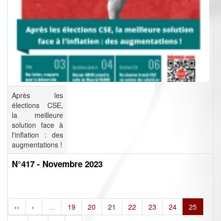
Après les
élections CSE,
la meilleure
solution face à
l'inflation : des
augmentations !
N°417 - Novembre 2023
‹‹
‹
…
19
20
21
22
23
24
25