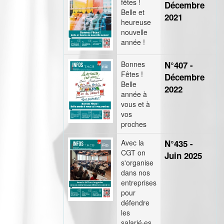
fêtes !
Décembre
Belle et
2021
heureuse
nouvelle
année !
Bonnes
N°407 -
Fêtes !
Décembre
Belle
2022
année à
vous et à
vos
proches
Avec la
N°435 -
CGT on
Juin 2025
s'organise
dans nos
entreprises
pour
défendre
les
salarié·es