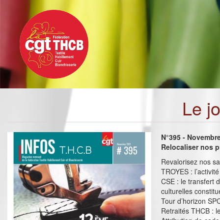
Toggle
Aller
navigation
au
contenu
principal
Le j
N°395 - Novembr
Relocaliser nos p
Revalorisez nos sal
TROYES : l’activité
CSE : le transfert 
culturelles constit
Tour d’horizon S
Retraités THCB : l