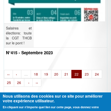
Salaires et
élections: toute
la CGT THCB
sur le pont !
N°415 - Septembre 2023
‹‹
‹
…
18
19
20
21
22
23
24
25
26
›
››
Nous utilisons des cookies sur ce site pour améliorer
votre expérience utilisateur.
En cliquant sur n'importe quel lien sur cette page, vous donnez votre
Ⓒ CGT Fédération THCB - Tous les droits réservés -
Mentions légales