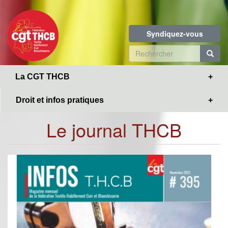
Toggle
Aller
navigation
au
contenu
Syndiquez-vous
principal
Formulaire
de
R
La CGT THCB
recherche
Droit et infos pratiques
Le journal THCB