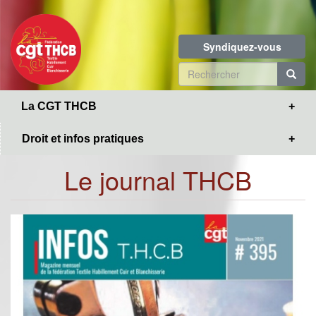
Toggle
Aller
navigation
au
contenu
Syndiquez-vous
principal
Formulaire
de
R
La CGT THCB
recherche
Droit et infos pratiques
Le journal THCB