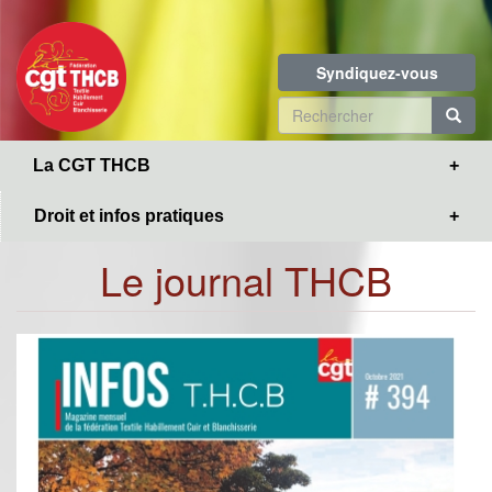
Toggle
Aller
navigation
au
contenu
Syndiquez-vous
principal
Formulaire
de
R
La CGT THCB
recherche
Droit et infos pratiques
Le journal THCB