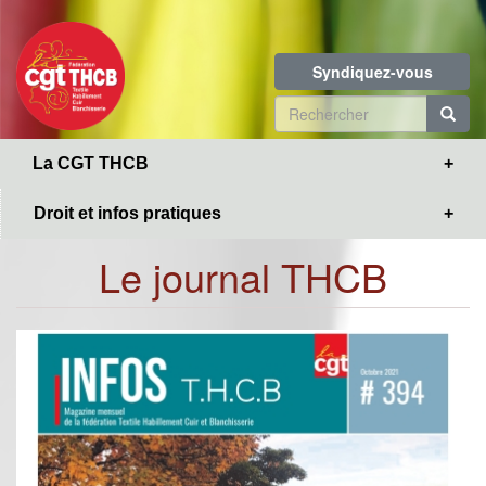
Toggle
Aller
navigation
au
contenu
Syndiquez-vous
principal
Formulaire
de
R
La CGT THCB
recherche
Droit et infos pratiques
Le journal THCB