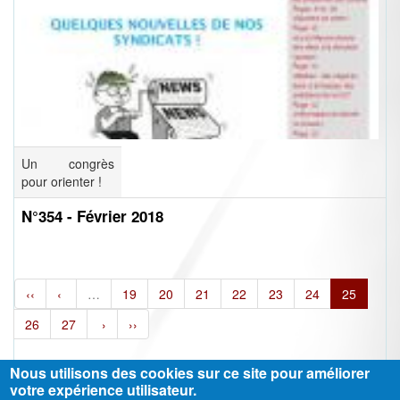
Un congrès
pour orienter !
N°354 - Février 2018
‹‹
‹
…
19
20
21
22
23
24
25
26
27
›
››
Nous utilisons des cookies sur ce site pour améliorer
votre expérience utilisateur.