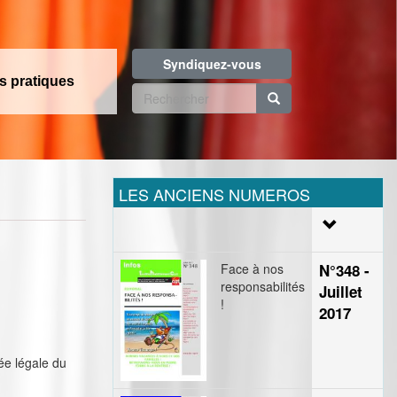
Syndiquez-vous
os pratiques
Formulaire
de
Rechercher
recherche
LES ANCIENS NUMEROS
Face à nos
N°348 -
responsabilités
Juillet
!
2017
rée légale du