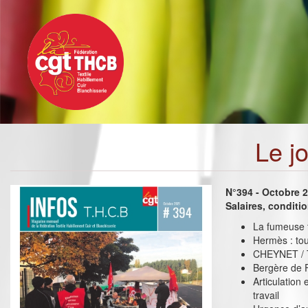
Toggle
Aller
navigation
au
contenu
principal
Le j
N°394 - Octobre 
Salaires, conditi
La fumeuse t
Hermès : tou
CHEYNET / TE
Bergère de F
Articulation
travail