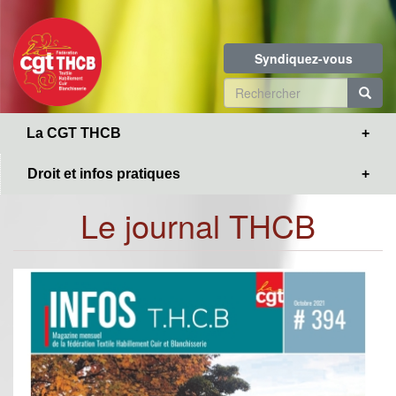
Toggle
Aller
navigation
au
contenu
Syndiquez-vous
principal
Formulaire
de
R
La CGT THCB
recherche
Droit et infos pratiques
Le journal THCB