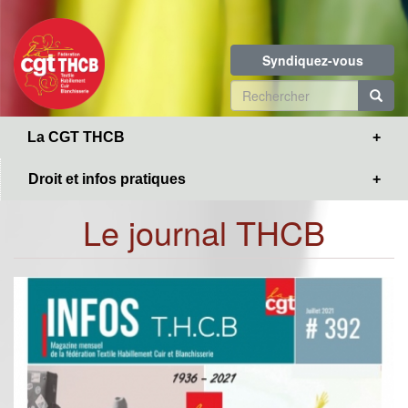
Toggle
Aller
navigation
au
contenu
Syndiquez-vous
principal
Formulaire
de
R
La CGT THCB
recherche
Droit et infos pratiques
Le journal THCB