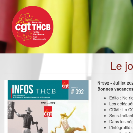
Toggle
Aller
navigation
au
contenu
principal
Le j
N°392 - Juillet 20
Bonnes vacances 
Edito : Ne r
Les délégué
CDM : La CG
Sous-traitant
Dans les nég
L’intégralit