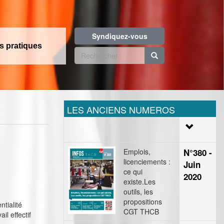
Syndiquez-vous
os pratiques
Formulaire
de
Rechercher
recherche
LES ANCIENS NUMEROS
Emplois,
N°380 -
licenciements :
Juin
ce qui
2020
existe.Les
outils, les
propositions
ntialité
CGT THCB
l effectif