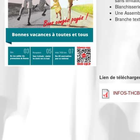
sans limitati
Blanchisseri
Une Assemblé
Branche text
Lien de télécharg
INFOS-THCB-