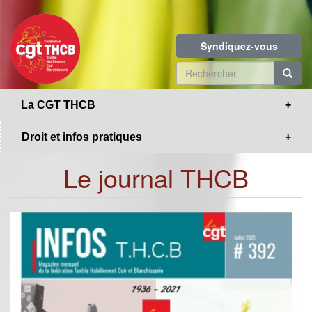
Toggle
Aller
navigation
au
contenu
Syndiquez-vous
principal
Formulaire
de
R
La CGT THCB
recherche
Droit et infos pratiques
Le journal THCB