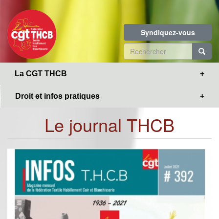
Toggle
Aller
navigation
au
contenu
Syndiquez-vous
principal
Formulaire
de
R
La CGT THCB
recherche
Droit et infos pratiques
Le journal THCB