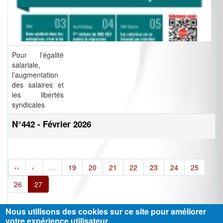
Pour l’égalité
salariale,
l’augmentation
des salaires et
les libertés
syndicales
N°442 - Février 2026
‹‹
‹
…
19
20
21
22
23
24
25
26
27
Nous utilisons des cookies sur ce site pour améliorer
votre expérience utilisateur.