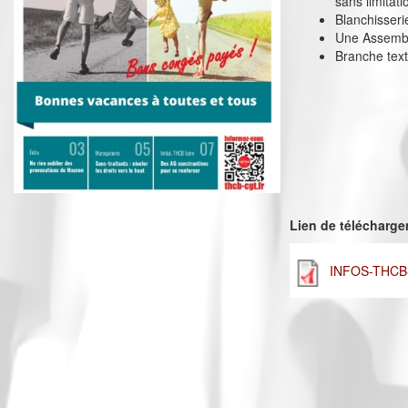
sans limitati
Blanchisseri
Une Assemblé
Branche text
Lien de télécharg
INFOS-THCB-