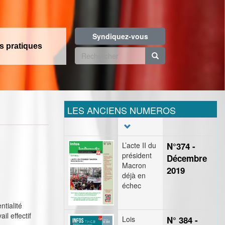
Syndiquez-vous
os pratiques
Formulaire
de
Rechercher
recherche
LES ANCIENS NUMEROS
L’acte II du
N°374 -
président
Décembre
Macron
2019
déjà en
échec
ntialité
l effectif
Lois
N° 384 -