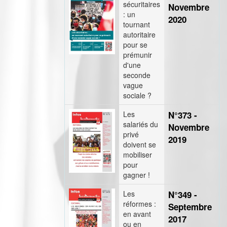
sécuritaires
Novembre
: un
2020
tournant
autoritaire
pour se
prémunir
d'une
seconde
vague
sociale ?
Les
N°373 -
salariés du
Novembre
privé
2019
doivent se
mobiliser
pour
gagner !
Les
N°349 -
réformes :
Septembre
en avant
2017
ou en