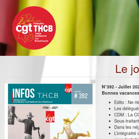
Toggle
Aller
navigation
au
contenu
principal
Le j
N°392 - Juillet 20
Bonnes vacances 
Edito : Ne r
Les délégué
CDM : La CG
Sous-traitant
Dans les nég
L’intégralit