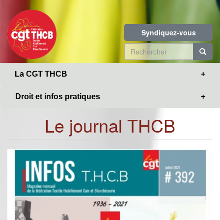
Toggle
Aller
navigation
au
contenu
Syndiquez-vous
principal
Formulaire
de
R
La CGT THCB
recherche
Droit et infos pratiques
Le journal THCB