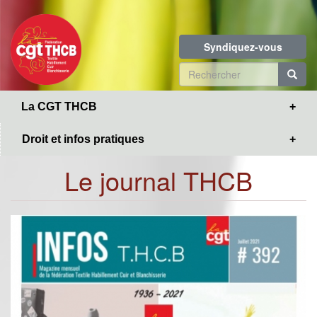
Toggle
Aller
navigation
au
contenu
Syndiquez-vous
principal
Formulaire
de
R
La CGT THCB
recherche
Droit et infos pratiques
Le journal THCB