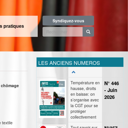
Syndiquez-vous
os pratiques
Formulaire
de
Rechercher
recherche
LES ANCIENS NUMEROS
Température en
N° 446
ce chômage
hausse, droits
- Juin
en baisse: on
2026
s’organise avec
la CGT pour se
protéger
collectivement
 textile
Tout savoir sur