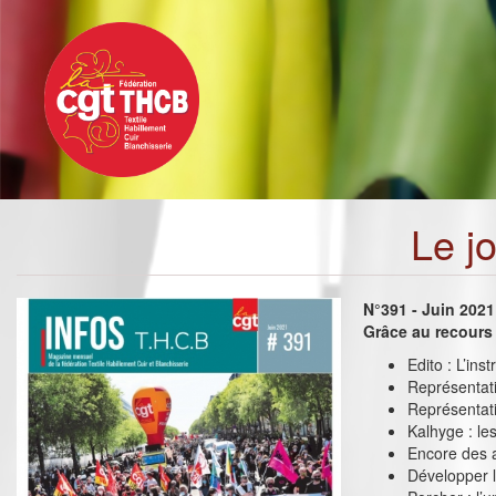
Toggle
Aller
navigation
au
contenu
principal
Le j
N°391 - Juin 2021
Grâce au recours
Edito : L’ins
Représentativ
Représentati
Kalhyge : le
Encore des a
Développer l