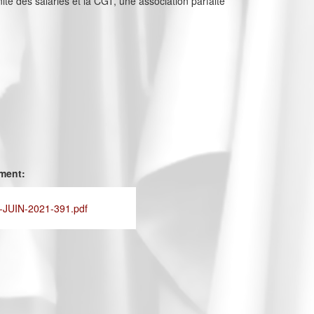
nité des salariés et la CGT, une association parfaite
ement:
JUIN-2021-391.pdf