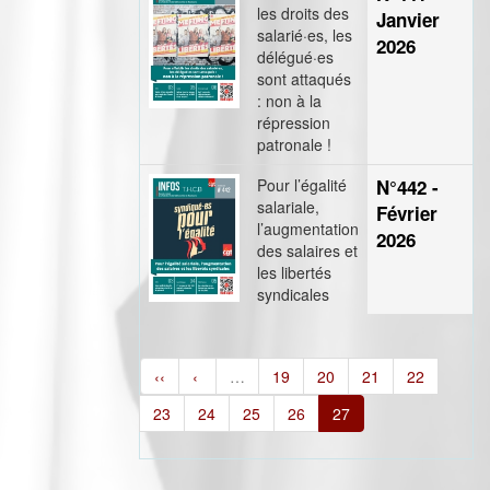
les droits des
Janvier
salarié·es, les
2026
délégué·es
sont attaqués
: non à la
répression
patronale !
Pour l’égalité
N°442 -
salariale,
Février
l’augmentation
2026
des salaires et
les libertés
syndicales
‹‹
‹
…
19
20
21
22
23
24
25
26
27