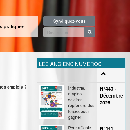
Syndiquez-vous
os pratiques
Formulaire
de
Rechercher
recherche
LES ANCIENS NUMEROS
 nos emplois ?
Industrie,
N°440 -
emplois,
Décembre
salaires,
2025
reprendre des
forces pour
gagner !
Pour affaiblir
N°441 -