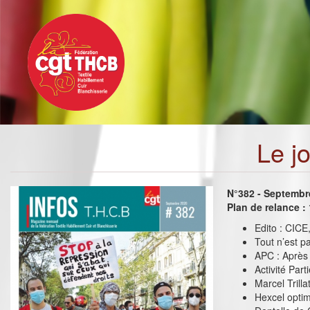
Toggle
Aller
navigation
au
contenu
principal
Le j
N°382 - Septembr
Plan de relance :
Edito : CICE
Tout n’est p
APC : Après 
Activité Par
Marcel Trilla
Hexcel optim