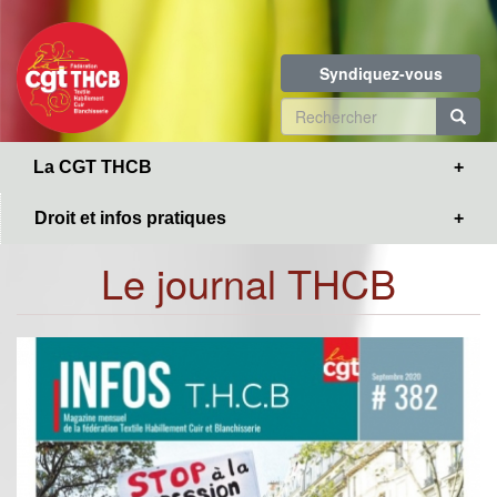
Toggle
Aller
navigation
au
contenu
Syndiquez-vous
principal
Formulaire
de
R
La CGT THCB
recherche
Droit et infos pratiques
Le journal THCB