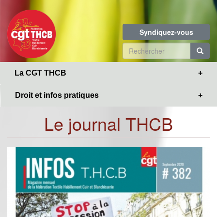
Toggle
Aller
navigation
au
contenu
Syndiquez-vous
principal
Formulaire
de
R
La CGT THCB
recherche
Droit et infos pratiques
Le journal THCB