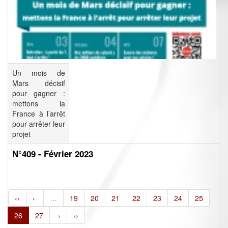
Un mois de
Mars décisif
pour gagner :
mettons la
France à l’arrêt
pour arrêter leur
projet
N°409 - Février 2023
‹‹
‹
…
19
20
21
22
23
24
25
26
27
›
››