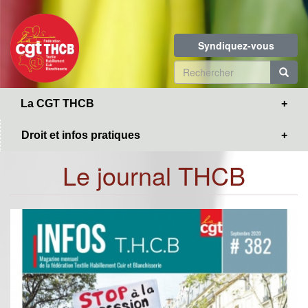
Toggle
Aller
navigation
au
contenu
Syndiquez-vous
principal
Formulaire
de
R
La CGT THCB
recherche
Droit et infos pratiques
Le journal THCB