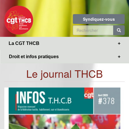
Toggle
Aller
navigation
au
contenu
Syndiquez-vous
principal
Formulaire
de
R
La CGT THCB
recherche
Droit et infos pratiques
Le journal THCB