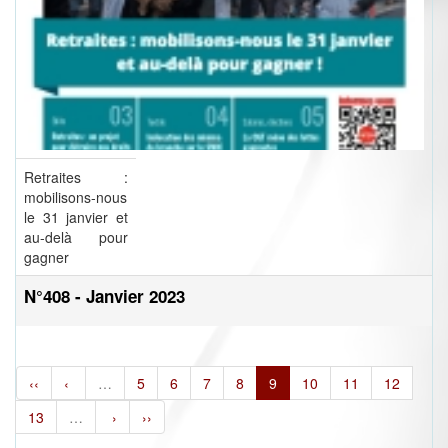
Retraites :
mobilisons-nous
le 31 janvier et
au-delà pour
gagner
N°408 - Janvier 2023
‹‹
‹
…
5
6
7
8
9
10
11
12
13
…
›
››