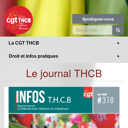
Toggle
Aller
navigation
au
contenu
Syndiquez-vous
principal
Formulaire
de
R
La CGT THCB
recherche
Droit et infos pratiques
Le journal THCB