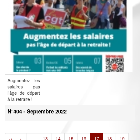
Augmentez les
salaires pas
l'âge de départ
à la retraite !
N°404 - Septembre 2022
‹‹
‹
…
13
14
15
16
17
18
19