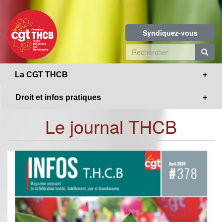
Toggle
Aller
navigation
au
contenu
Syndiquez-vous
principal
Formulaire
de
R
La CGT THCB
recherche
Droit et infos pratiques
Le journal THCB