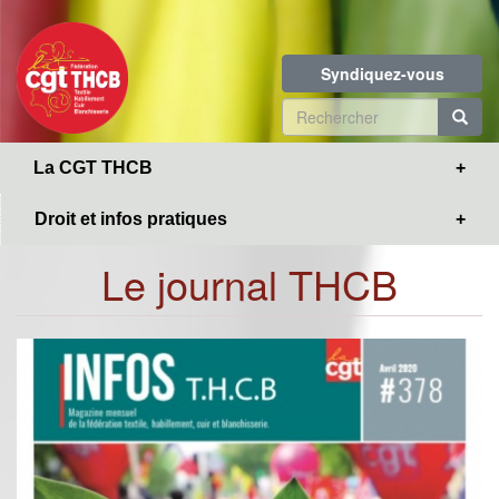
Toggle
Aller
navigation
au
contenu
Syndiquez-vous
principal
Formulaire
de
R
La CGT THCB
recherche
Droit et infos pratiques
Le journal THCB