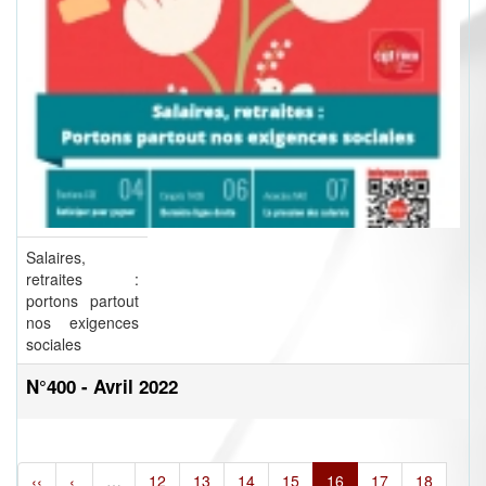
Salaires,
retraites :
portons partout
nos exigences
sociales
N°400 - Avril 2022
‹‹
‹
…
12
13
14
15
16
17
18