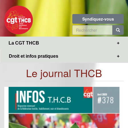
Toggle
Aller
navigation
au
contenu
Syndiquez-vous
principal
Formulaire
de
R
La CGT THCB
recherche
Droit et infos pratiques
Le journal THCB