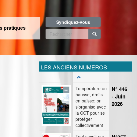
Syndiquez-vous
os pratiques
Formulaire
de
Rechercher
recherche
LES ANCIENS NUMEROS
Température en
N° 446
hausse, droits
- Juin
en baisse: on
2026
s’organise avec
la CGT pour se
protéger
collectivement
Tout savoir sur