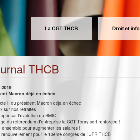
La CGT THCB
Droit et inf
ournal THCB
e 2019
ident Macron déjà en échec
L’acte II du président Macron déjà en échec
x sur nos retraites
repenser l’évolution du SMIC
ège du référendum d’entreprise la CGT Toray sort renforcée !
s ensemble pour augmenter les salaires !
et renouvellement pour le 10ème congrès de l’UFR THCB