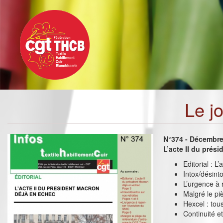
Toggle
Aller
navigation
au
contenu
principal
Le j
N°374 - Décembr
L’acte II du prés
Editorial : 
Intox/désinto
L’urgence à 
Malgré le pi
Hexcel : tou
Continuité 