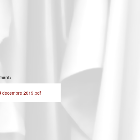
ement:
B decembre 2019.pdf