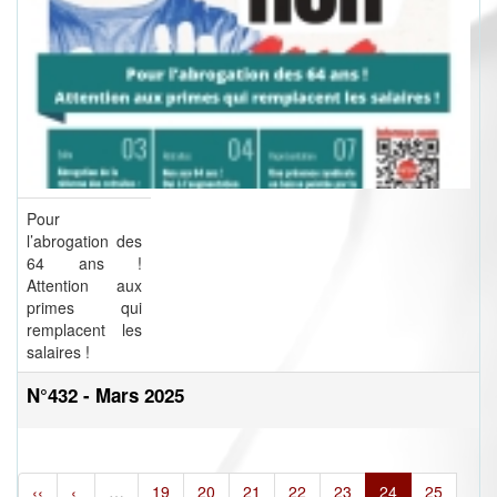
Pour
l’abrogation des
64 ans !
Attention aux
primes qui
remplacent les
salaires !
N°432 - Mars 2025
‹‹
‹
…
19
20
21
22
23
24
25