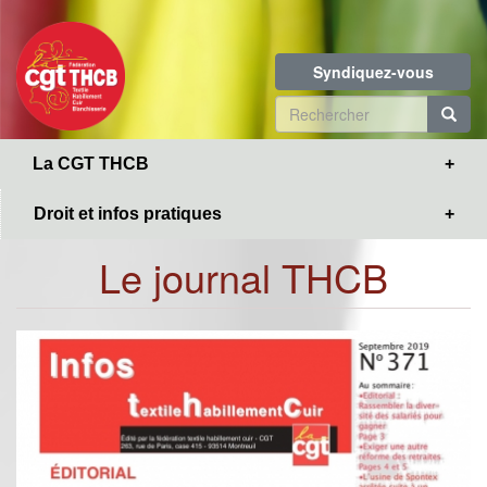
Toggle
Aller
navigation
au
contenu
Syndiquez-vous
principal
Formulaire
de
R
La CGT THCB
recherche
Droit et infos pratiques
Le journal THCB